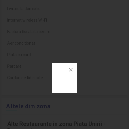
Livrare la domiciliu
Internet wireless Wi-Fi
Factura fiscala la cerere
Aer conditionat
Plata cu card
Parcare
Carduri de fidelitate
Altele din zona
Alte Restaurante in zona Piata Unirii -