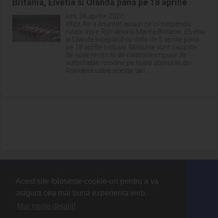
Britania, Elvetia si Olanda pana pe 18 aprilie
luni, 06 aprilie 2020
Wizz Air a anuntat astazi ca îsi suspenda
rutele între România si Marea Britanie, Elvetia
si Olanda începând cu data de 5 aprilie pâna
pe 18 aprilie inclusiv. Masurile sunt cauzate
de noile restrictii de calatorie impuse de
autoritatile române pe toate zborurile din
România catre aceste tari ...
Acest site foloseste cookie-uri pentru a va
Contact
asigura cea mai buna experienta web.
Termeni si conditii
Mai multe detalii!
Politica de protectie a datelor cu caracter personal