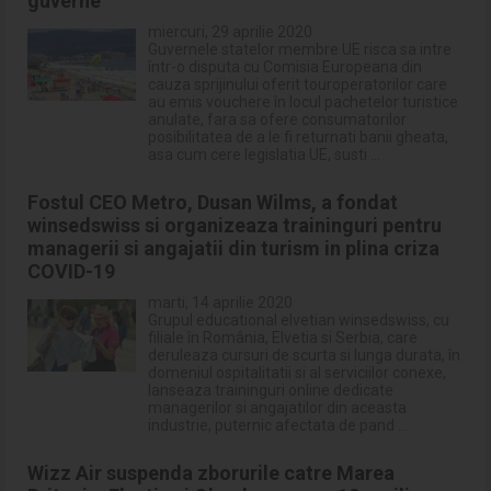
guverne
miercuri, 29 aprilie 2020
Guvernele statelor membre UE risca sa intre
într-o disputa cu Comisia Europeana din
cauza sprijinului oferit touroperatorilor care
au emis vouchere în locul pachetelor turistice
anulate, fara sa ofere consumatorilor
posibilitatea de a le fi returnati banii gheata,
asa cum cere legislatia UE, susti ...
Fostul CEO Metro, Dusan Wilms, a fondat
winsedswiss si organizeaza traininguri pentru
managerii si angajatii din turism in plina criza
COVID-19
marti, 14 aprilie 2020
Grupul educational elvetian winsedswiss, cu
filiale în România, Elvetia si Serbia, care
deruleaza cursuri de scurta si lunga durata, în
domeniul ospitalitatii si al serviciilor conexe,
lanseaza traininguri online dedicate
managerilor si angajatilor din aceasta
industrie, puternic afectata de pand ...
Wizz Air suspenda zborurile catre Marea