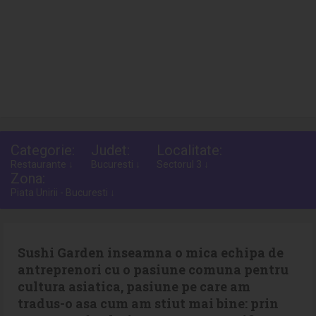
Categorie:
Judet:
Localitate:
Restaurante ↓
Bucuresti ↓
Sectorul 3 ↓
Zona:
Piata Unirii - Bucuresti ↓
Sushi Garden inseamna o mica echipa de
antreprenori cu o pasiune comuna pentru
cultura asiatica, pasiune pe care am
tradus-o asa cum am stiut mai bine: prin