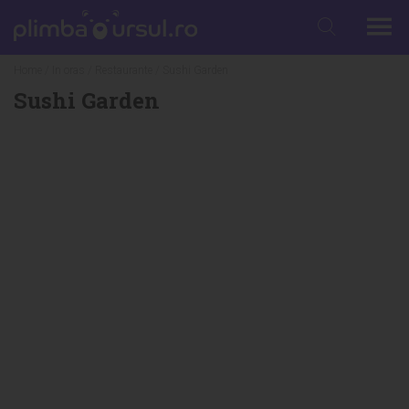
Home
/
In oras
/
Restaurante
/ Sushi Garden
Sushi Garden