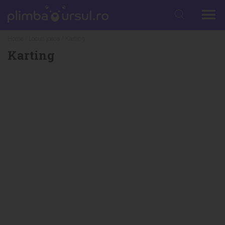
Home
/
Locuri joaca
/ Karting
Karting