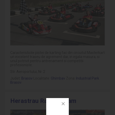
Caracteristicile pistei de karting fac din circuitul Masterkart
un excelent traseu de agrement dar, in egala masura, si
unul potrivit pentru antrenament si competitii
profesioniste.
Str. Aeroportului, Nr. 2
Judet:
Brasov
Localitate:
Ghimbav
Zona:
Industrial Park
Brasov
Herastrau Racing Team