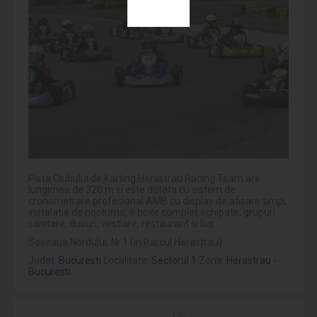
Pista Clubului de Karting Herastrau Racing Team are
lungimea de 320 m si este dotata cu sistem de
cronometrare profesional AMB cu display de afisare timpi,
instalatie de nocturna, 6 boxe complet echipate, grupuri
sanitare, dusuri, vestiare, restaurant si bar.
Soseaua Nordului, Nr.1 (in Parcul Herastrau)
Judet:
Bucuresti
Localitate:
Sectorul 1
Zona:
Herastrau -
Bucuresti