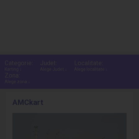
Categorie:
Judet:
Localitate:
Karting ↓
Alege Judet ↓
Alege localitate ↓
Zona:
Alege zona ↓
AMCkart