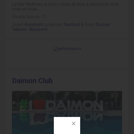
La Hair Wellness, a oferi o stare de bine a devenit de mult
timp un ritual.
Strada Sibiu nr. 17
Judet:
Bucuresti
Localitate:
Sectorul 6
Zona:
Drumul
Taberei - Bucuresti
Daimon Club