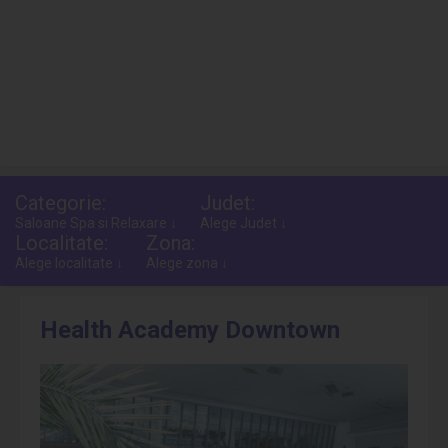
Categorie:
Judet:
Saloane Spa si Relaxare ↓
Alege Judet ↓
Localitate:
Zona:
Alege localitate ↓
Alege zona ↓
Health Academy Downtown