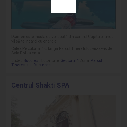
Daimon este insula de verdeață din centrul Capitalei unde
vii să te încarci cu energie!
Calea Piscului nr. 10, langa Parcul Tineretului, vis-a-vis de
Sala Polivalenta
Judet:
Bucuresti
Localitate:
Sectorul 4
Zona:
Parcul
Tineretului - Bucuresti
Centrul Shakti SPA