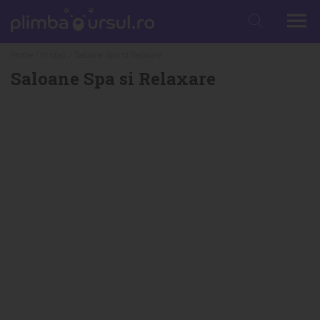
Home
/
In oras
/ Saloane Spa si Relaxare
Saloane Spa si Relaxare