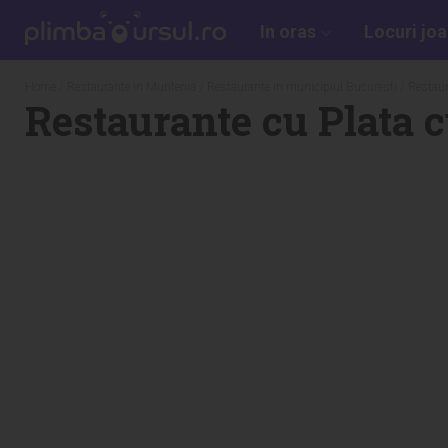
In oras
Locuri jo
Home
/
Restaurante in Muntenia
/
Restaurante in municipiul Bucuresti
/
Restaur
Restaurante cu Plata c