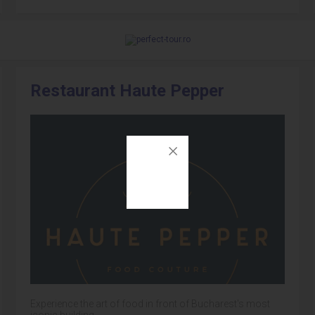
Restaurant Haute Pepper
Experience the art of food in front of Bucharest's most
iconic building.