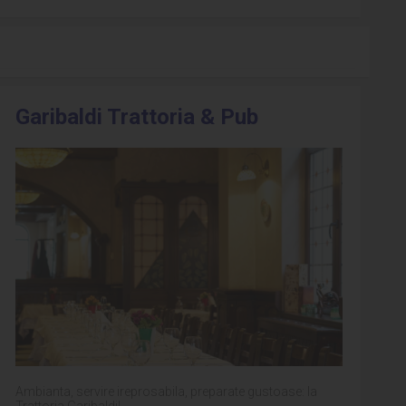
Garibaldi Trattoria & Pub
Ambianta, servire ireprosabila, preparate gustoase: la
Trattoria Garibaldi!