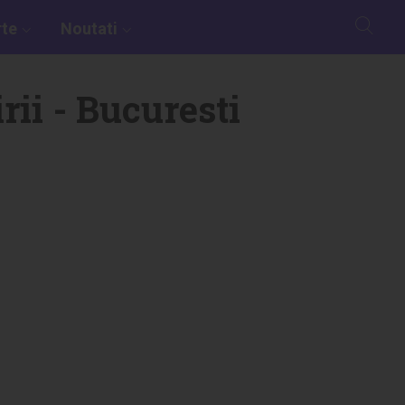
rte
Noutati
rii - Bucuresti