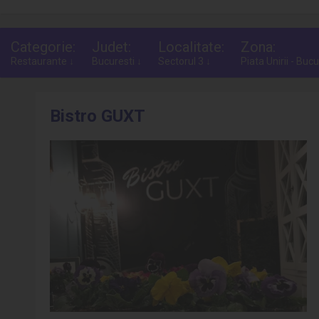
Categorie:
Judet:
Localitate:
Zona:
Restaurante ↓
Bucuresti ↓
Sectorul 3 ↓
Piata Unirii - Bucu
Bistro GUXT