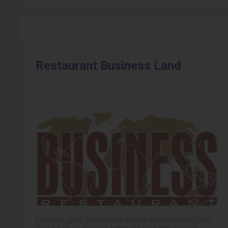
Restaurant Business Land
Inspiratie, gust, aroma! Preparatele de la Business Land
Restaurant au de toate, pentru ca noi iubim ceea ce