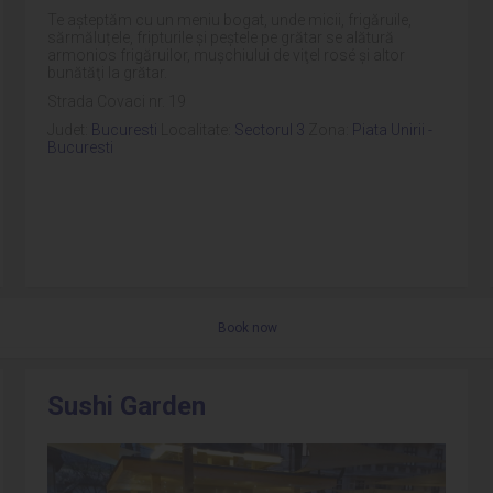
Te aşteptăm cu un meniu bogat, unde micii, frigăruile,
sărmăluțele, fripturile și peștele pe grătar se alătură
armonios frigăruilor, muşchiului de viţel rosé şi altor
bunătăţi la grătar.
Strada Covaci nr. 19
Judet:
Bucuresti
Localitate:
Sectorul 3
Zona:
Piata Unirii -
Bucuresti
Book now
Sushi Garden