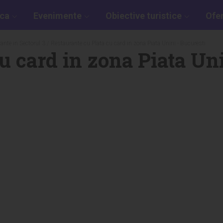
aca
Evenimente
Obiective turistice
Ofe
ante in Sectorul 3
/ Restaurante cu Plata cu card in zona Piata Unirii - Bucuresti
u card in zona Piata Uni