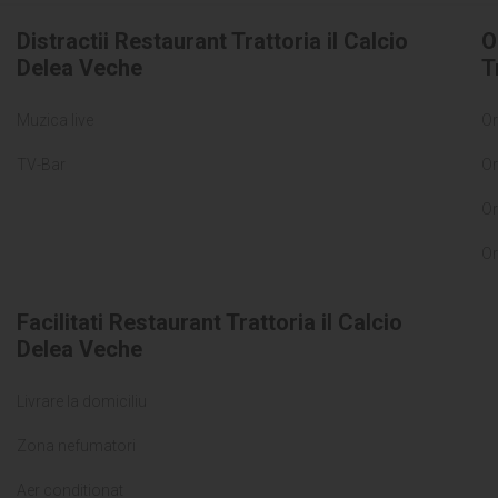
Distractii Restaurant Trattoria il Calcio
O
Delea Veche
T
Muzica live
Or
TV-Bar
Or
Or
Or
Facilitati Restaurant Trattoria il Calcio
Delea Veche
Livrare la domiciliu
Zona nefumatori
Aer conditionat