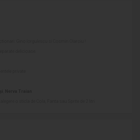
i actionari: Gino Iorgulescu si Cosmin Olaroiu !
reparate delicioase.
entele private.
și
,
Nerva Traian
.
alegere o sticla de Cola, Fanta sau Sprite de 2 litri.