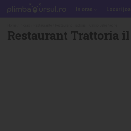
In oras
Locuri jo
Home
/
In oras
/
Restaurante
/ Restaurant Trattoria il Calcio Delea Veche
Restaurant Trattoria i