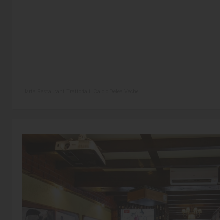
Harta Restaurant Trattoria il Calcio Delea Veche