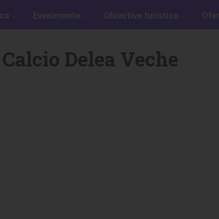
aca
Evenimente
Obiective turistice
Ofe
l Calcio Delea Veche