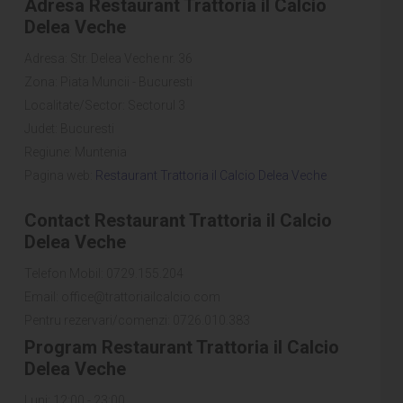
Adresa Restaurant Trattoria il Calcio
Delea Veche
Adresa: Str. Delea Veche nr. 36
Zona: Piata Muncii - Bucuresti
Localitate/Sector: Sectorul 3
Judet: Bucuresti
Regiune: Muntenia
Pagina web:
Restaurant Trattoria il Calcio Delea Veche
Contact Restaurant Trattoria il Calcio
Delea Veche
Telefon Mobil: 0729.155.204
Email: office@trattoriailcalcio.com
Pentru rezervari/comenzi: 0726.010.383
Program Restaurant Trattoria il Calcio
Delea Veche
Luni: 12:00 - 23:00