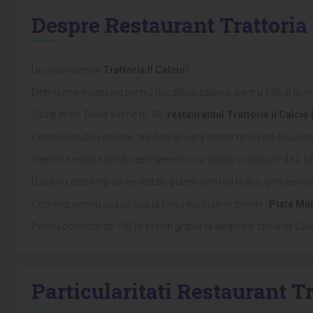
Despre Restaurant Trattoria 
De unde numele
Trattoria Il Calcio
?
Dintr-o mare pasiune pentru bucătăria italiană, pentru fotbal si, nu 
Situat în str. Delea Veche nr. 36,
restaurantul Trattoria il Calci
Pe tonul muzicii italiene, grădina de vară recent renovată reușeșt
Interiorul restaurantului este generos ca spațiu și dispune de 2 sa
Dacă nu este timp să ne vizitați, putem veni noi la dvs. prin serviciu
Comenzi pentru acasa sau la birou exclusiv in zonele :
Piața Mun
Pentru comenzi de 100 lei primiti gratuit la alegere o sticla de Cola,
Particularitati Restaurant Tr