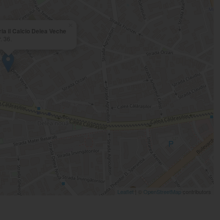
×
ia il Calcio Delea Veche
. 36.
Leaflet
| ©
OpenStreetMap
contributors