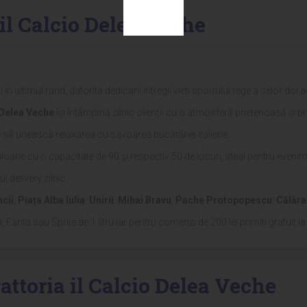
il Calcio Delea Veche
in ultimul rand, datorita dedicarii intregii vieti sportului rege a celor do
o Delea Veche
își întâmpină zilnic clienții cu o atmosferă prietenoasă și p
e să unească relaxarea cu savoarea bucătăriei italiene.
loane cu o capacitate de 90 și respectiv 50 de locuri, ideal pentru evenim
l delivery zilnic.
cii
,
Piața Alba Iulia
,
Unirii
,
Mihai Bravu
,
Pache Protopopescu
,
Călăra
 Fanta sau Sprite de 1 litru iar pentru comenzi de 200 lei primiti gratuit la 
attoria il Calcio Delea Veche