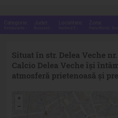
Categorie:
Judet:
Localitate:
Zona:
Restaurante ↓
Bucuresti ↓
Sectorul 3 ↓
Piata Muncii - Buc
Situat în str. Delea Veche nr.
Calcio Delea Veche își întâm
atmosferă prietenoasă și pre
+
−