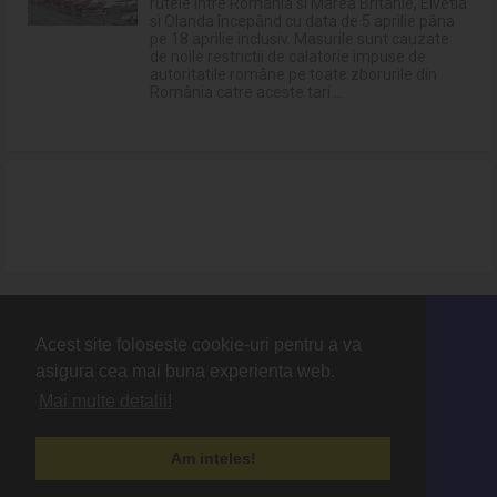
rutele între România si Marea Britanie, Elvetia
si Olanda începând cu data de 5 aprilie pâna
pe 18 aprilie inclusiv. Masurile sunt cauzate
de noile restrictii de calatorie impuse de
autoritatile române pe toate zborurile din
România catre aceste tari ...
Acest site foloseste cookie-uri pentru a va
Contact
asigura cea mai buna experienta web.
Termeni si conditii
Mai multe detalii!
Politica de protectie a datelor cu caracter personal
Politica Cookies
Am inteles!
Designed by:
Live Design