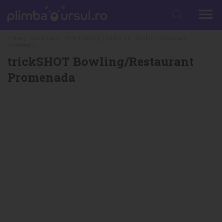
Home
/
Locuri joaca
/
Piste Bowling
/ trickSHOT Bowling/Restaurant
Promenada
trickSHOT Bowling/Restaurant
Promenada