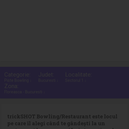
Categorie:
Judet:
Localitate:
Piste Bowling ↓
Bucuresti ↓
Sectorul 1 ↓
Zona:
Floreasca - Bucuresti ↓
trickSHOT Bowling/Restaurant este locul
pe care îl alegi când te gândești la un