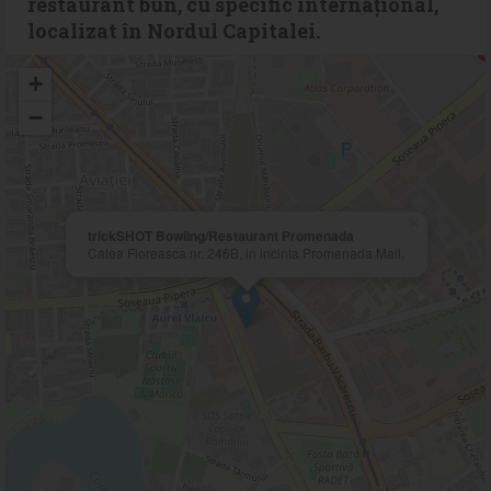
restaurant bun, cu specific internațional,
localizat în Nordul Capitalei.
+
−
×
trickSHOT Bowling/Restaurant Promenada
Calea Floreasca nr. 246B, in incinta Promenada Mall.