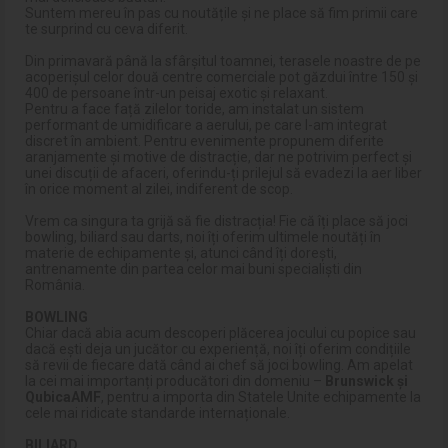
Suntem mereu în pas cu noutățile și ne place să fim primii care
te surprind cu ceva diferit.
Din primavară până la sfârșitul toamnei, terasele noastre de pe
acoperișul celor două centre comerciale pot găzdui între 150 și
400 de persoane într-un peisaj exotic și relaxant.
Pentru a face față zilelor toride, am instalat un sistem
performant de umidificare a aerului, pe care l-am integrat
discret în ambient. Pentru evenimente propunem diferite
aranjamente și motive de distracție, dar ne potrivim perfect și
unei discuții de afaceri, oferindu-ți prilejul să evadezi la aer liber
în orice moment al zilei, indiferent de scop.
Vrem ca singura ta grijă să fie distracția! Fie că îți place să joci
bowling, biliard sau darts, noi îți oferim ultimele noutăți în
materie de echipamente și, atunci când îți dorești,
antrenamente din partea celor mai buni specialiști din
România.
BOWLING
Chiar dacă abia acum descoperi plăcerea jocului cu popice sau
dacă ești deja un jucător cu experiență, noi îți oferim condițiile
să revii de fiecare dată când ai chef să joci bowling. Am apelat
la cei mai importanți producători din domeniu –
Brunswick și
QubicaAMF
, pentru a importa din Statele Unite echipamente la
cele mai ridicate standarde internaționale.
BILIARD