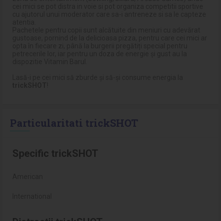
cei mici se pot distra in voie si pot organiza competitii sportive
cu ajutorul unui moderator care sa-i antreneze si sa le capteze
atentia.
Pachetele pentru copii sunt alcătuite din meniuri cu adevărat
gustoase, pornind de la delicioasa pizza, pentru care cei mici ar
opta în fiecare zi, până la burgerii pregătiți special pentru
petrecerile lor, iar pentru un doza de energie și gust au la
dispozitie Vitamin Barul.
Lasă-i pe cei mici să zburde şi să-şi consume energia la
trickSHOT
!
Particularitati trickSHOT
Specific trickSHOT
American
International