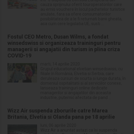
cauza sprijinului oferit touroperatorilor care
au emis vouchere în locul pachetelor turistice
anulate, fara sa ofere consumatorilor
posibilitatea de a le fi returnati banii gheata,
asa cum cere legislatia UE, susti ...
Fostul CEO Metro, Dusan Wilms, a fondat
winsedswiss si organizeaza traininguri pentru
managerii si angajatii din turism in plina criza
COVID-19
marti, 14 aprilie 2020
Grupul educational elvetian winsedswiss, cu
filiale în România, Elvetia si Serbia, care
deruleaza cursuri de scurta si lunga durata, în
domeniul ospitalitatii si al serviciilor conexe,
lanseaza traininguri online dedicate
managerilor si angajatilor din aceasta
industrie, puternic afectata de pand ...
Wizz Air suspenda zborurile catre Marea
Britania, Elvetia si Olanda pana pe 18 aprilie
luni, 06 aprilie 2020
Wizz Air a anuntat astazi ca îsi suspenda