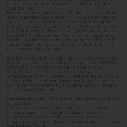
acordă aceeași importanță meniului oferind rețete pentru
toate gusturile.
Începem ziua cu un mic dejun pregătit după rețete proprii sau
aperitive asortate cu zona de sport și continuăm cu preparate
din ce în ce mai elaborate în funcție de sezon. Pentru prânz îți
pregătim, de luni până vineri, un meniu interesant pentru care
merită să parcurgi drumul de la birou până la restaurantele
trickSHOT
. Acesta poate defini lejer și mediul ideal pentru o
întâlnire de afaceri. În weekend, restaurantul se relaxează și
face loc meselor de familie, unde preparatele dedicate celor
mici ocupă o poziție privilegiată.
Întâlnirile de afaceri sau discuțiile lungi de început de weekend
se potrivesc perfect cu zona de cafenea pe care
trickSHOT
ți-
a pregătit-o între zonele de restaurant și cele de jocuri.
Mobilierul cu accente retro și amenajarea tematică sunt o
combinație pe care am dezvoltat-o special pentru a fi în ton cu
un meniu extins de cafea si specialități pe bază de espresso
care îți vor oferi doza de energie de care ai nevoie dimineața și
gustul relaxării după masă.
Restaurantele trickSHOT sunt locul ideal de relaxare după o
zi încărcată.
Pentru a savura un cocktail sau o băutură clasică, barmanii
noștri profesioniști îți vor fi mereu la dispoziție cu o
recomandare și rețeta potrivită gustului tău, asa că lasă-ți
gândurile aici și bucură-te de aromele inconfundabile ale celor
mai delicioase băuturi.