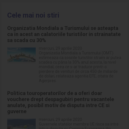
Cele mai noi stiri
Organizatia Mondiala a Turismului se asteapta
ca in acest an calatoriile turistilor in strainatate
sa scada cu 30%
miercuri, 29 aprilie 2020
Organizatia Mondiala a Turismului (OMT)
estimeaza ca sosirile turistilor straini ar putea
scadea cu pâna la 30% anul acesta, la nivel
mondial, ceea ce s-ar traduce printr-o
pierdere de venituri de circa 450 de miliarde
de dolari, relateaza agentia EFE, citata de
Agerpres.
Politica touroperatorilor de a oferi doar
vouchere drept despagubiri pentru vacantele
anulate, posibil motiv de disputa intre CE si
guverne
miercuri, 29 aprilie 2020
Guvernele statelor membre UE risca sa intre
într-o disputa cu Comisia Europeana din