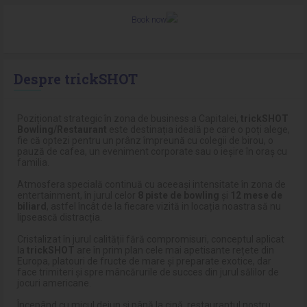
Book now
Despre trickSHOT
Poziționat strategic în zona de business a Capitalei,
trickSHOT
Bowling/Restaurant
este destinația ideală pe care o poți alege,
fie că optezi pentru un prânz împreună cu colegii de birou, o
pauză de cafea, un eveniment corporate sau o ieșire în oraș cu
familia.
Atmosfera specială continuă cu aceeași intensitate în zona de
entertainment, în jurul celor
8 piste de bowling
și
12 mese de
biliard
, astfel încât de la fiecare vizită in locația noastra să nu
lipsească distracția.
Cristalizat în jurul calității fără compromisuri, conceptul aplicat
la
trickSHOT
are în prim plan cele mai apetisante rețete din
Europa, platouri de fructe de mare și preparate exotice, dar
face trimiteri și spre mâncărurile de succes din jurul sălilor de
jocuri americane.
Începând cu micul dejun și până la cină, restaurantul nostru