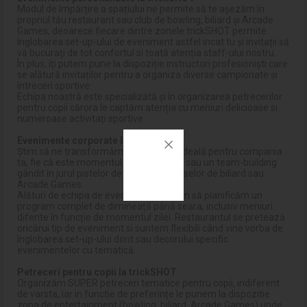
Modul de împărțire a spațiului ne permite să te așezăm în
propriul tău restaurant sau club de bowling, biliard și Arcade
Games, deoarece fiecare dintre zonele trickSHOT permite
înglobarea set-up-ului de eveniment astfel incat tu și invitații să
vă bucurați de tot confortul si toată atenția staff-ului nostru.
În plus, îți putem pune la dispoziție instructori profesioniști care
se alătură invitaților pentru a organiza diverse campionate și
întreceri sportive.
Echipa noastră este specializată și în organizarea petrecerilor
pentru copii cărora le captăm atenția cu meniuri delicioase si
numeroase activitați sportive.
Evenimente corporate la trickSHOT
Știm să ne transformăm în destinația ideală pentru compania
ta, fie că este momentul unei petreceri sau un team-building
gândit în jurul pistelor de bowling, a meselor de biliard sau
Arcade Games.
Alături de echipa de evenimente, putem să planificăm un
program complet de dimineață până seara, inclusiv meniuri
diferite în funcție de momentul zilei. Restaurantul se pretează
oricărui tip de eveniment si suntem flexibili când vine vorba de
înglobarea set-up-ului dorit sau decorului specific
evenimentelor cu tematică.
Petreceri pentru copii la trickSHOT
Organizăm SUPER petreceri tematice pentru copii, indiferent
de varsta, iar in functie de preferințe le punem la dispozitie
zona de entertainment (bowling, biliard, Arcade Games) unde