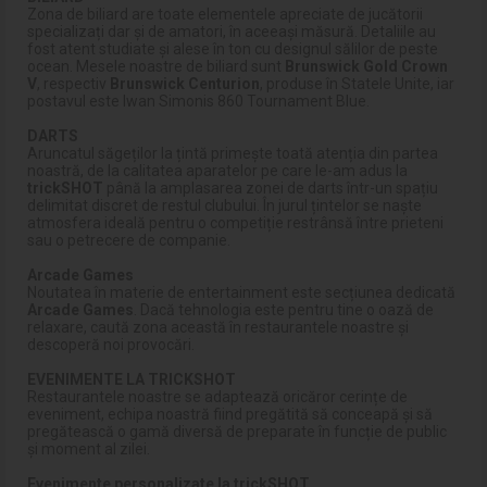
Zona de biliard are toate elementele apreciate de jucătorii
specializați dar și de amatori, în aceeași măsură. Detaliile au
fost atent studiate și alese în ton cu designul sălilor de peste
ocean. Mesele noastre de biliard sunt
Brunswick Gold Crown
V
, respectiv
Brunswick Centurion
, produse în Statele Unite, iar
postavul este Iwan Simonis 860 Tournament Blue.
DARTS
Aruncatul săgeților la țintă primește toată atenția din partea
noastră, de la calitatea aparatelor pe care le-am adus la
trickSHOT
până la amplasarea zonei de darts într-un spațiu
delimitat discret de restul clubului. În jurul țintelor se naște
atmosfera ideală pentru o competiție restrânsă între prieteni
sau o petrecere de companie.
Arcade Games
Noutatea în materie de entertainment este secțiunea dedicată
Arcade Games
. Dacă tehnologia este pentru tine o oază de
relaxare, caută zona această în restaurantele noastre și
descoperă noi provocări.
EVENIMENTE LA TRICKSHOT
Restaurantele noastre se adaptează oricăror cerințe de
eveniment, echipa noastră fiind pregătită să conceapă și să
pregătească o gamă diversă de preparate în funcție de public
și moment al zilei.
Evenimente personalizate la trickSHOT