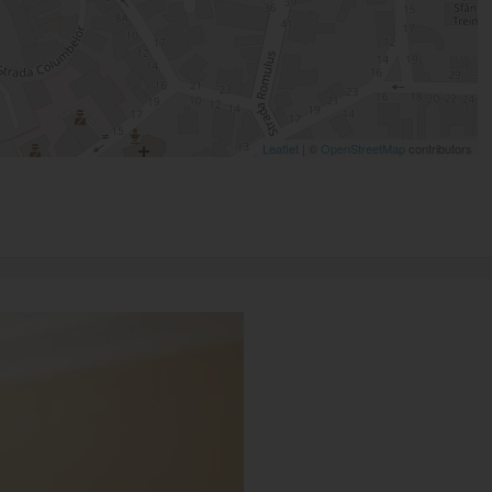
Leaflet
| ©
OpenStreetMap
contributors