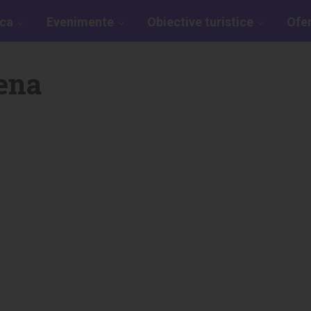
aca
Evenimente
Obiective turistice
Ofe
ena