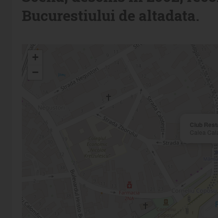
Bucurestiului de altadata.
+
−
Club Rest
Calea Cala