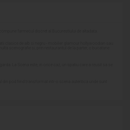
ecompune farmecul discret al Bucurestiului de altadata.
natii clasice de alb si negru - mobilier glamour hollywoodian sau
lta scenografie si, prin restaurantul de la parter, o bucatarie
angarda. La Scena este, in orice caz, un spatiu care a reusit sa se
ul din pod fiind transformat intr-o scena autentica unde sunt