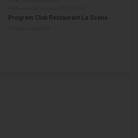
Email: office@lascena.ro
Pentru rezervari/comenzi: 021.320.35.67
Program Club Restaurant La Scena
Program indisponibil!