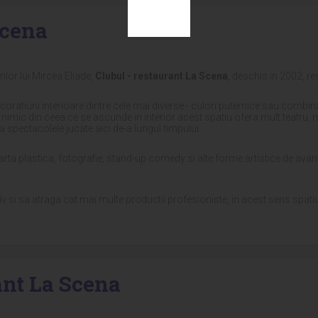
Scena
ilor lui Mircea Eliade,
Clubul - restaurant La Scena
, deschis in 2002, r
coratiuni interioare dintre cele mai diverse - culori puternice sau combi
nimic din ceea ce se ascunde in interior acest spatiu ofera mult teatru, mu
pectacolele jucate aici de-a lungul timpului.
ru, arta plastica, fotografie, stand-up comedy si alte forme artistice de av
v si sa atraga cat mai multe productii profesioniste, in acest sens spati
ant La Scena