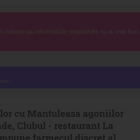
 inchisa sau informatiile prezentate nu au mai fost 
resti ↓
silor cu Mantuleasa agoniilor
ade, Clubul - restaurant La
ompune farmecul discret al