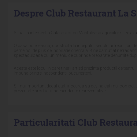
Despre Club Restaurant La 
Situat la intersectia Calarasilor cu Mantuleasa agoniilor si extazur
O casa boiereasca, construita la inceputul secolului trecut, cu de
perne noi de plus de inspiratie orientala. Bine camuflat netradand 
spectaculoasa cu un meniu ce cuprinde preparate denumite dupa s
Acesta este locul in care tinerii artisti prezinta productii de teat
impuna printre independentii bucuresteni.
Si mai important decat atat, incearca sa devina cat mai competiti
prezentate productii independente reprezentative.
Particularitati Club Restaur