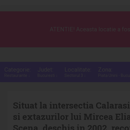
ATENTIE! Aceasta locatie a fost
Categorie:
Judet:
Localitate:
Zona:
Restaurante ↓
Bucuresti ↓
Sectorul 3 ↓
Piata Unirii - Bucu
Situat la intersectia Calara
si extazurilor lui Mircea Eli
Scena, deschis in 2002, rec