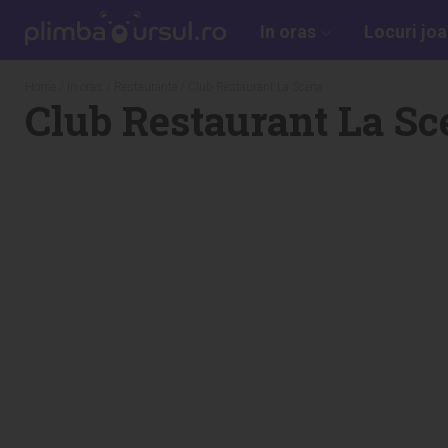
In oras
Locuri jo
Home
/
In oras
/
Restaurante
/ Club Restaurant La Scena
Club Restaurant La Sc