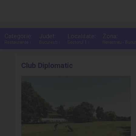
Categorie:
Judet:
Localitate:
Zona:
Restaurante ↓
Bucuresti ↓
Sectorul 1 ↓
Herastrau - Bucur
Club Diplomatic