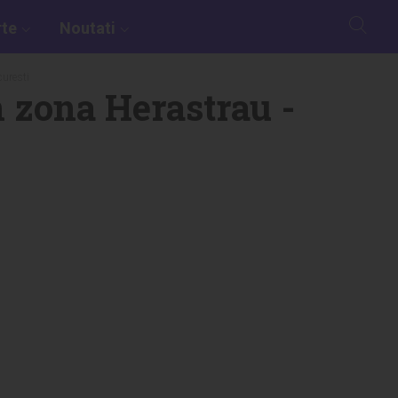
rte
Noutati
curesti
n zona Herastrau -