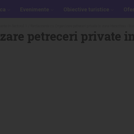
aca
Evenimente
Obiective turistice
Ofe
ante in Sectorul 1
/ Restaurante cu Organizare petreceri private in zona Herastrau - Bu
are petreceri private i