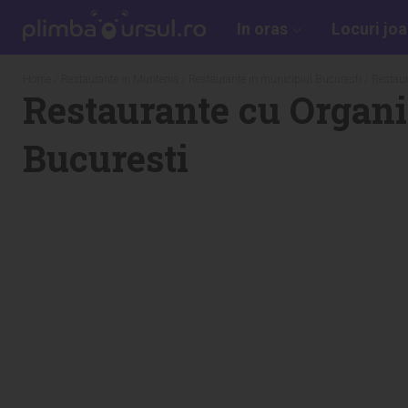
In oras
Locuri jo
Home
/
Restaurante in Muntenia
/
Restaurante in municipiul Bucuresti
/
Restaur
Restaurante cu Organiz
Bucuresti