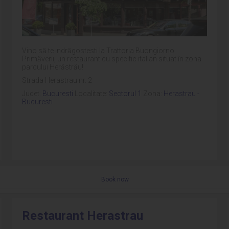
Vino să te indrăgostesti la Trattoria Buongiorno
Primăverii, un restaurant cu specific italian situat în zona
parcului Herăstrău!
Strada Herastrau nr. 2
Judet:
Bucuresti
Localitate:
Sectorul 1
Zona:
Herastrau -
Bucuresti
Book now
Restaurant Herastrau