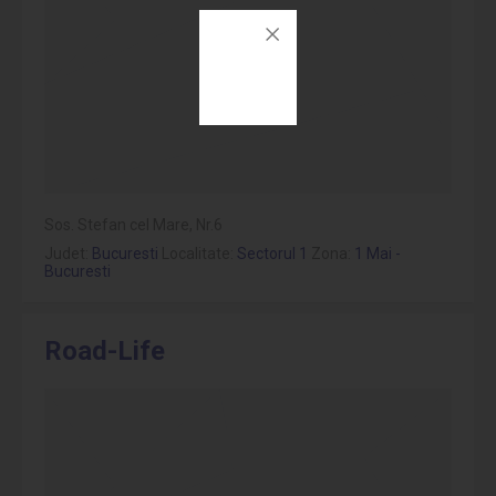
Sos. Stefan cel Mare, Nr.6
Judet:
Bucuresti
Localitate:
Sectorul 1
Zona:
1 Mai -
Bucuresti
Road-Life