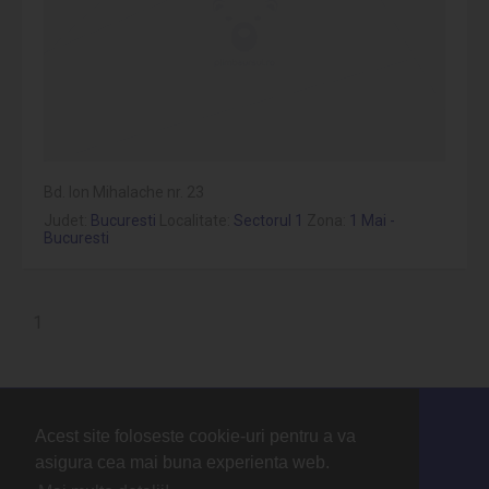
Bd. Ion Mihalache nr. 23
Judet:
Bucuresti
Localitate:
Sectorul 1
Zona:
1 Mai -
Bucuresti
1
Acest site foloseste cookie-uri pentru a va
Contact
asigura cea mai buna experienta web.
Termeni si conditii