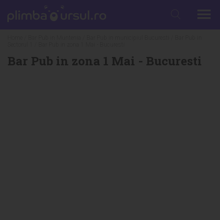
Home
/
Bar Pub in Muntenia
/
Bar Pub in municipiul Bucuresti
/
Bar Pub in
Sectorul 1
/ Bar Pub in zona 1 Mai - Bucuresti
Bar Pub in zona 1 Mai - Bucuresti