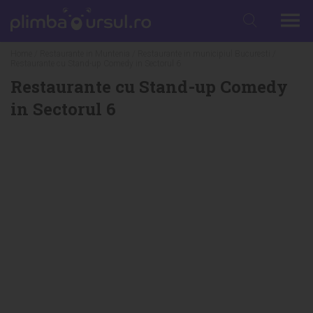
Home
/
Restaurante in Muntenia
/
Restaurante in municipiul Bucuresti
/
Restaurante cu Stand-up Comedy in Sectorul 6
Restaurante cu Stand-up Comedy
in Sectorul 6