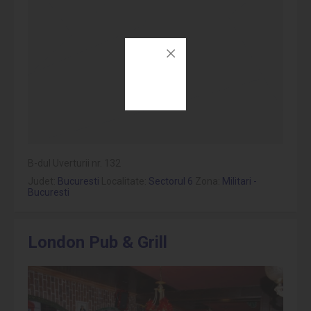
B-dul Uverturii nr. 132
Judet:
Bucuresti
Localitate:
Sectorul 6
Zona:
Militari -
Bucuresti
London Pub & Grill