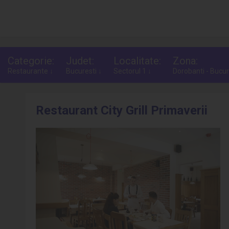
Categorie:
Judet:
Localitate:
Zona:
Restaurante ↓
Bucuresti ↓
Sectorul 1 ↓
Dorobanti - Bucur
Restaurant City Grill Primaverii