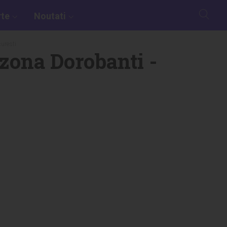
rte
Noutati
curesti
 zona Dorobanti -