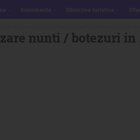
aca
Evenimente
Obiective turistice
Ofe
ante in Sectorul 1
/ Restaurante cu Organizare nunti / botezuri in zona Dorobanti - Bu
are nunti / botezuri in