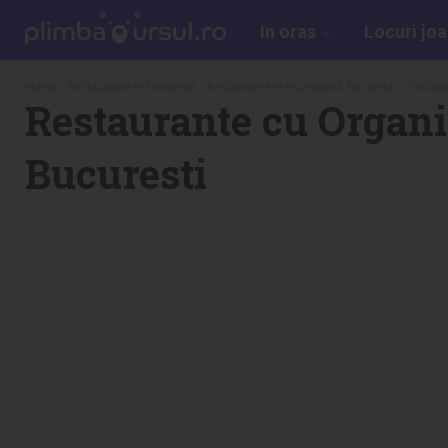
In oras
Locuri jo
Home
/
Restaurante in Muntenia
/
Restaurante in municipiul Bucuresti
/
Restaur
Restaurante cu Organiz
Bucuresti