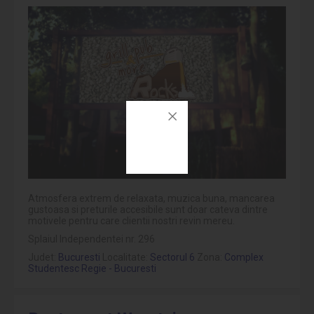
Atmosfera extrem de relaxata, muzica buna, mancarea
gustoasa si preturile accesibile sunt doar cateva dintre
motivele pentru care clientii nostri revin mereu.
Splaiul Independentei nr. 296
Judet:
Bucuresti
Localitate:
Sectorul 6
Zona:
Complex
Studentesc Regie - Bucuresti