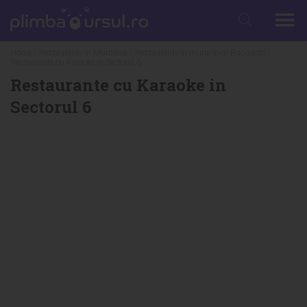
Home
/
Restaurante in Muntenia
/
Restaurante in municipiul Bucuresti
/
Restaurante cu Karaoke in Sectorul 6
Restaurante cu Karaoke in
Sectorul 6