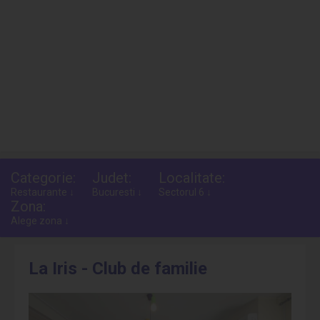
Categorie:
Judet:
Localitate:
Restaurante ↓
Bucuresti ↓
Sectorul 6 ↓
Zona:
Alege zona ↓
La Iris - Club de familie