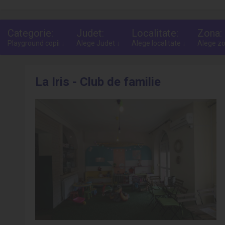
Categorie:
Judet:
Localitate:
Zona:
Playground copii ↓
Alege Judet ↓
Alege localitate ↓
Alege zo
La Iris - Club de familie