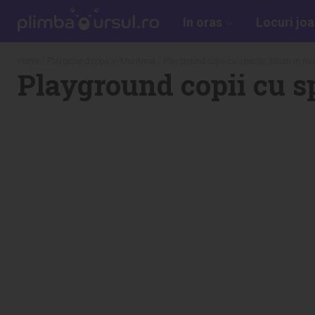
In oras
Locuri jo
Home
/
Playground copii in Muntenia
/ Playground copii cu specific Italian in m
Playground copii cu sp