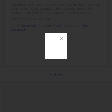
Xanadu a fost creat ca un loc mirific cu un decor unic din
care peretii pictati manual si atentia pentru detaliu fac
ambientul perfect pentru o experienta culinara unica.
Strada Postavaru nr. 98A
Judet:
Bucuresti
Localitate:
Sectorul 3
Zona:
Titan -
Bucuresti
Book now