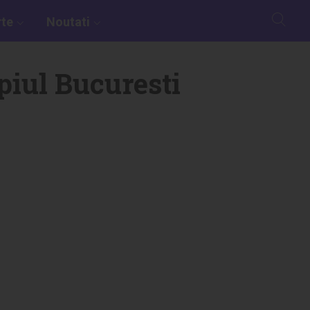
rte
Noutati
piul Bucuresti