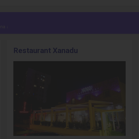
na ↓
Restaurant Xanadu