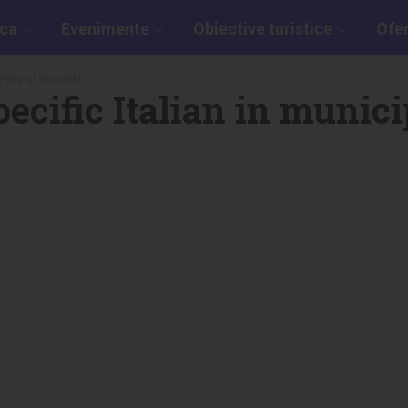
aca
Evenimente
Obiective turistice
Ofe
unicipiul Bucuresti
ecific Italian in munici